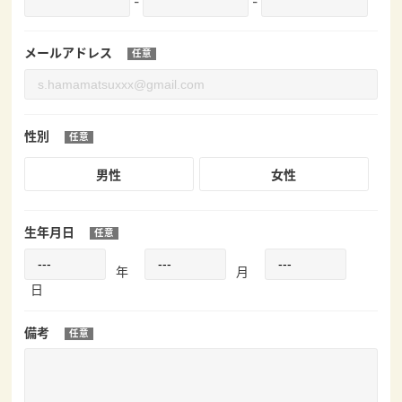
-
-
メールアドレス
性別
男性
女性
生年月日
年
月
日
備考