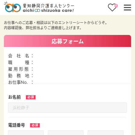
0
お仕事へのご応募・相談は以下のエントリーシートからどうぞ。
内容確認後、弊社担当よりご連絡差し上げます。
応募フォーム
会 社 名
職 種
雇 用 形 態
勤 務 地
お仕事No.
お名前
電話番号