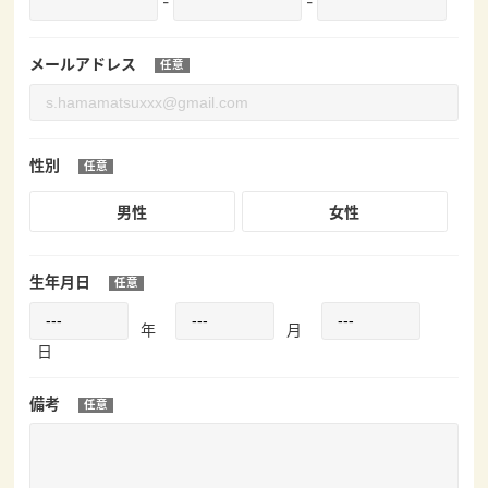
-
-
メールアドレス
性別
男性
女性
生年月日
年
月
日
備考