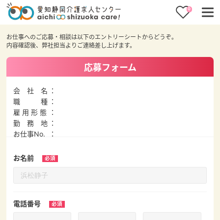
0
お仕事へのご応募・相談は以下のエントリーシートからどうぞ。
内容確認後、弊社担当よりご連絡差し上げます。
応募フォーム
会 社 名
職 種
雇 用 形 態
勤 務 地
お仕事No.
お名前
電話番号