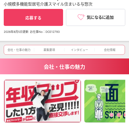
小規模多機能型居宅介護スマイル住まいる与惣次
気になるに追加
応募する
2026年8月5日更新
お仕事No：DCE12793
会社・仕事の魅力
募集要項
インタビュー
会社情報
会社・仕事の魅力