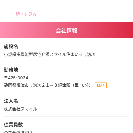
主にデイサービスでお客様のお手伝いをさせていただいています。
午前中は入浴時間があり、その介助を。入浴時間以外には、趣味活
続きを見る
動をされる方もいらっしゃいます。
午後からは体操やレクリエーションがあり、楽しく身体を動かして
会社情報
いただくお手伝いをしています。
私自身、休日は好きなスポーツして過ごしているので、とても楽し
くお仕事しています。
施設名
小規模多機能型居宅介護スマイル住まいる与惣次
勤務地
〒425-0034
静岡県焼津市与惣次２１－８焼津駅（車 10分）
MAP
法人名
株式会社スマイル
従業員数
企業全体 643人