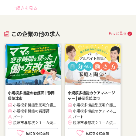
い！施設の詳細を聞きたい！ など、まずはお気軽にお問い合わせ
続きを見る
ください。
■「シフト制、完全週休2、土日祝休み、土日休み、日祝休み、週
この企業の他の求人
もっと見る
3以内可、短時間・扶養内、日勤のみ、夜勤のみ、未経験歓迎、主
ふ歓迎、曜日相談可、土日祝のみ、年休110日～、残業月10H、保
育/託児所、産休・育休あり、Ｗワーク可、賞与あり、昇給あり、
正社員登用、資格支援交通費支給、土日のみOK、平日のみOK、残
業なし、週1週2日からOK、週3日～ OK、週4日以上OK、フリータ
ー歓迎、パートアルバイト歓迎、急募求人、初心者歓迎、無資格
OK、短時間勤務の方も歓迎、フルタイム勤務、資格取得サポート
制度あり、完全週休2、新設・オープニング求人、ハローワーク求
小規模多機能の看護師 | 静岡
小規模多機能のケアマネージ
人」上記の条件で働きたい方ご相談ください。
県焼津市
ャー | 静岡県焼津市
小規模多機能型居宅介護スマイル住まいる与惣次
小規模多機能型居宅介護スマイル住まいる与惣次
小規模多機能の看護師
小規模多機能のケアマネージャー
■「特別養護老人ホーム、介護老人保健施設、デイサービス、介護
パート
パート
付有料老人ホーム、訪問介護サービス、グループホーム、サービス
焼津市与惣次２１－８焼津駅（車 10分）
焼津市与惣次２１－８焼津駅（車 10分）
付き高齢者向け住宅、住宅型有料老人ホーム、ショートステイ、看
気になるに追加
気になるに追加
護小規模多機能型居宅介護、小規模多機能ホーム、ケアプランセン