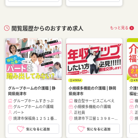
ター、放課後等デイサービス、居宅介護支援、ケアハウス、ケアホ
ーム、リハビリテーションセンター、リハビリ型デイサービス、地
域包括支援センター」等の施設の求人も医療法人、社会福祉法人ど
閲覧履歴からのおすすめ求人
もっと見る
ちらも多数紹介できますので、お気軽にご相談ください。
■未経験者歓迎の職場もご相談可能です。
「営業・事務・販売・受付・総務・人事・企画・管理・公務員・不
動産・金融・旅行・観光・飲食・コンビニ」など様々なバックグラ
ウンドをお持ちの方も大歓迎ですのでお気軽にご相談ください。
■ハローワークや、大手求人サイトの「フロム・エー・ナビ、タウ
グループホームの介護職 | 静
小規模多機能の介護職 | 静岡
介護
ンワーク、an、イーアイデム、バイトル、エン転職、DODA、リク
岡県焼津市
県焼津市
福祉
ナビ、マイナビ」にも掲載されていない求人も多数ご紹介できま
グループホームすきっぷ
複合型サービスごんべえ
す。
グループホームの介護職
小規模多機能の介護職
パート
正社員
焼津市保福島１２５１番地西焼津駅（車 5分）
焼津市下江留１３９８－１藤枝駅（車 15分）
■「介護職員（施設系、通所系、訪問系）、看護師・准看護師、看
気になるに追加
気になるに追加
護助手、ケアマネージャー、リハビリ・機能訓練職、生活相談員
order
favorite_border
favorite_borde
（社会福祉士）、ホームヘルパー、サービス提供責任者、サービス